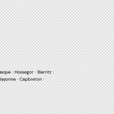
sque ⋅ Hossegor ⋅ Biarritz ⋅
 Bayonne ⋅ Capbreton ⋅
n