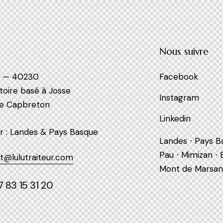
Nous suivre
e — 40230
Facebook
toire basé à Josse
Instagram
de Capbreton
Linkedin
r : Landes & Pays Basque
Landes ⋅ Pays Ba
Pau ⋅ Mimizan ⋅
t@lulutraiteur.com
Mont de Marsa
 83 15 31 20