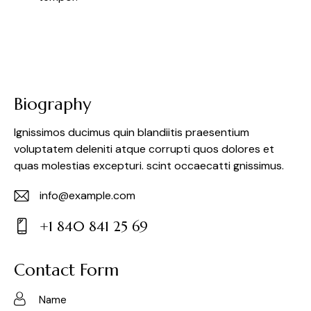
Biography
Ignissimos ducimus quin blandiitis praesentium
voluptatem deleniti atque corrupti quos dolores et
quas molestias excepturi. scint occaecatti gnissimus.
info@example.com
E-
+1 840 841 25 69
m
Ph
ail:
on
Contact Form
e: