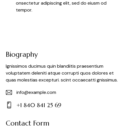
onsectetur adipiscing elit, sed do eiusm od
tempor.
Biography
Ignissimos ducimus quin blandiitis praesentium
voluptatem deleniti atque corrupti quos dolores et
quas molestias excepturi. scint occaecatti gnissimus.
info@example.com
E-
+1 840 841 25 69
m
Ph
ail:
on
Contact Form