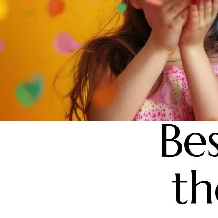
Bes
th