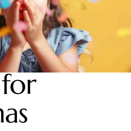
 for
has