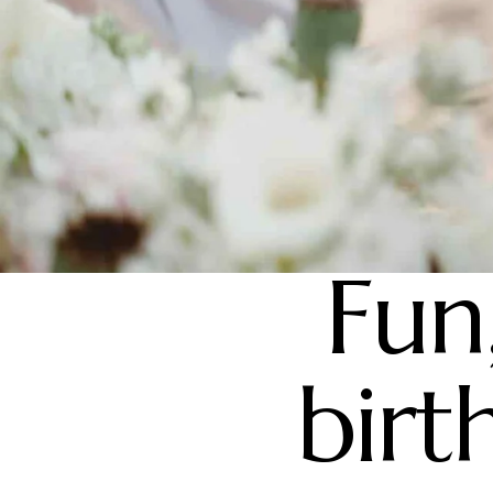
Fun
birt