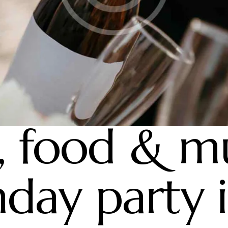
BLOG
, food & mu
hday party 