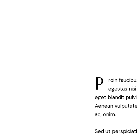
P
roin faucib
egestas nisi
eget blandit pulv
Aenean vulputate e
ac, enim.
Sed ut perspiciat