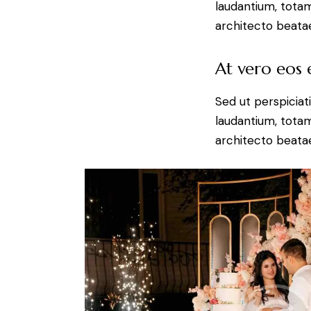
laudantium, totam
architecto beatae
At vero eos
Sed ut perspiciat
laudantium, totam
architecto beatae