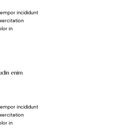
tempor incididunt
xercitation
lor in
tudin enim
tempor incididunt
xercitation
lor in