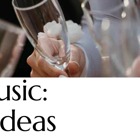
sic:
ideas