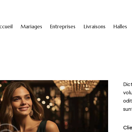
ccueil
Mariages
Entreprises
Livraisons
Halles
Dic
vol
odi
sun
Cli