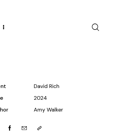
ent
David Rich
te
2024
hor
Amy Walker