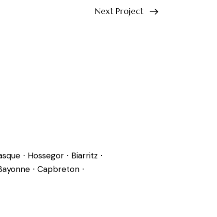
Next Project
sque ⋅ Hossegor ⋅ Biarritz ⋅
 Bayonne ⋅ Capbreton ⋅
n