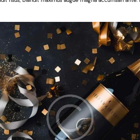
blandit risus, blandit maximus augue magna accumsan ante. D