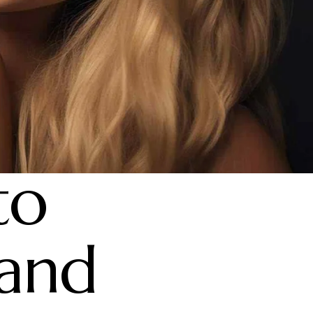
to
 and