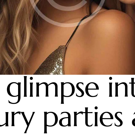
REVIEWS
 glimpse in
ury parties