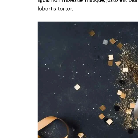
ligula non molestie tristique, justo elit 
lobortis tortor.