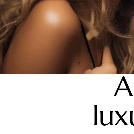
A
lux