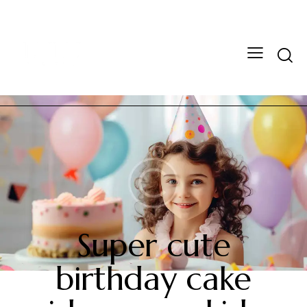
CHILDREN
Super cute
birthday cake