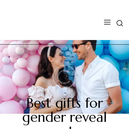
GENDER REVEAL
Best gifts for
gender reveal