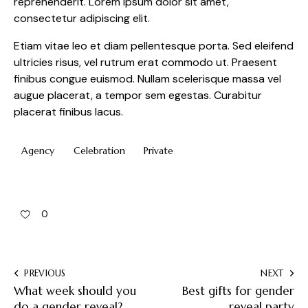
reprehenderit. Lorem ipsum dolor sit amet,
consectetur adipiscing elit.
Etiam vitae leo et diam pellentesque porta. Sed eleifend
ultricies risus, vel rutrum erat commodo ut. Praesent
finibus congue euismod. Nullam scelerisque massa vel
augue placerat, a tempor sem egestas. Curabitur
placerat finibus lacus.
Agency
Celebration
Private
0
PREVIOUS
NEXT
What week should you
Best gifts for gender
do a gender reveal?
reveal party